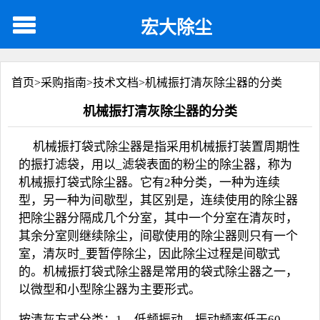
宏大除尘
首页>
采购指南
>
技术文档
>
机械振打清灰除尘器的分类
机械振打清灰除尘器的分类
机械振打袋式除尘器是指采用机械振打装置周期性
的振打
滤袋
，用以_滤袋表面的粉尘的除尘器，称为
机械振打袋式除尘器。它有
2
种分类，一种为连续
型，另一种为间歇型，其区别是，连续使用的除尘器
把除尘器分隔成几个分室，其中一个分室在清灰时，
其余分室则继续除尘，间歇使用的除尘器则只有一个
室，清灰时_要暂停除尘，因此除尘过程是间歇式
的。机械振打
袋式除尘器
是常用的袋式除尘器之一，
以微型和小型除尘器为主要形式。
按清灰方式分类：
1
、低频振动，振动频率低于
60