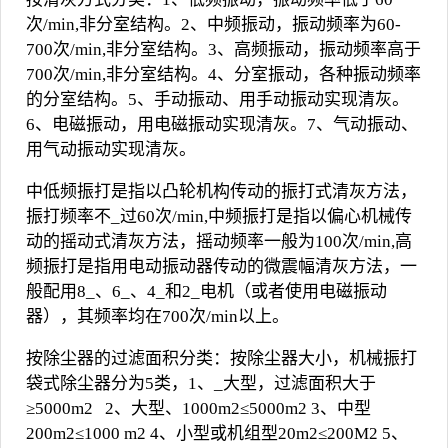
次
/min,
非分室结构。
2
、中频振动，振动频率为
60-
700
次
/min,
非分室结构。
3
、高频振动，振动频率高于
700
次
/min,
非分室结构。
4
、分室振动，各种振动频率
的分室结构。
5
、手动振动、用手动振动实现清灰。
6
、电磁振动，用电磁振动实现清灰。
7
、气动振动、
用气动振动实现清灰。
中低频振打是指以凸轮机构传动的振打式清灰方法，
振打频率不_过
60
次
/min,
中频振打是指以偏心机械传
动的摇动式清灰方法，摇动频率一般为
100
次
/min,
高
频振打是指用电动振动器传动的微震幅清灰方法，一
般配用
8
_、
6
_、
4
_和
2
_电机（或者使用电磁振动
器），其频率均在
700
次
/min
以上。
按除尘器的过滤面积分类：按除尘器大小，机械振打
袋式除尘器分为
5
类，
1
、_大型，过滤面积大于
≥
5000m2
2
、大型、
1000m2
≤
5000m2 3
、中型
200m2
≤
1000 m2 4
、小型或机组型
20m2
≤
200M2 5
、