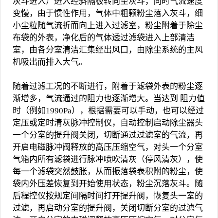
灰斗进入）进入经斜隔板转向至灰斗，同时气流速度
变慢，由于惯性作用，气体中粗颗粉尘落入灰斗，细
小尘粒随气流折而向上进入过滤室，粉尘附着于除尘
布袋的外表，净化后的气体透过滤袋进入上部清洁
室，由各分室清洁汇集经出风口，由除尘系统的主风
机吸出而排入大气。
随着过滤工况的不断进行，附着于滤袋外表的粉尘逐
渐增多，气流通过的阻力也逐渐增大。当达到 阻力值
时（例如1990Pa），根据需要可以手动，也可以经过
定压或定时清灰脉冲控制仪，自动控制启动除尘器头
一个分室的提升阀关闭，切断通过过滤室的气流，再
开启电磁脉冲阀释放的高压压缩空气，对头一个分室
气箱内所有滤袋进行脉冲喷吹清灰（停风清灰），使
每一个滤袋突然鼓胀，从而振落袋表积附的粉尘，使
袋内外压差恢复到开始使用状态，粉尘沉落灰斗。随
后程控仪按规定间隔时间打开提升阀，恢复头一室的
过滤，再启动分室的提升阀，关闭切断分室的过滤气