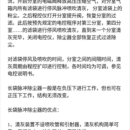
流，开启分室的电磁阀释放高压压缩空气，对分室气
箱内所有滤袋进行停风脉冲喷吹清灰， 分室滤袋上的
粉尘。之后程控仪打开分室提升阀，恢复分室的过
滤。此后按预先规定的电控程序对第三分室，第四分
室……的滤袋进行停风喷吹清灰，直到末一个分室清
灰完毕，关闭电控仪，除尘器全部恢复正式过滤除
尘。
对滤袋停风及喷吹的时间，分室之间的间隔时间，清
灰周期由程控扩印进行控制，各时间均为可调，参见
电控说明书。
长袋脉冲除尘器一般是在负压下进行工作，但也可在
正压下工作，结构无须改变。
长袋
脉冲除尘器
的优点：
1、清灰装置不设喷吹管和引射器，清灰机构简单可