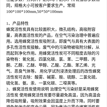
同，规格大小可按客户要求生产。常规
100*100*100mm,50*50*100mm
1、产品特性
蜂窝活性炭具有比较面积大，微孔结构，高吸附容
量，高表面活性炭的产品，在空气污染治理中普遍应
用。选用蜂窝活性炭吸附法，即废气与具有大表面的
多孔性活性炭接触，废气中的污染物被吸附分解，从
而起到净化作用。用蜂窝活性炭可不同程度去除的污
染物有：氧化氮、四氯化碳、氯、苯、二甲醛、丙
酮、乙醇、乙醚、甲醇、乙酸、乙酯、苯乙烯、光
气、恶臭气体等。 用化学试剂浸渍处理后的改性蜂窝
活性炭可去除：酸雾、碱雾、胺、硫醇、二氯化硫、
硫化氢、氨、汞、一氯化碳、二噁英等。
2、蜂窝活性炭使用说明 治理空气污染好是采用蜂窝
活性炭 使用蜂窝活性炭要尽量避免高温，因为高温会
降低吸附量，吸附效果会因温度上升而下降。同时要