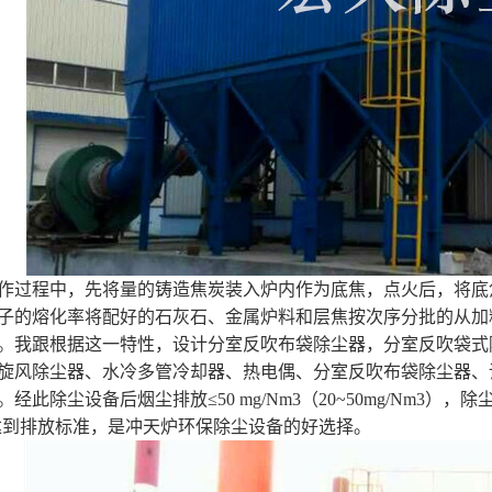
作过程中，先将量的铸造焦炭装入炉内作为底焦，点火后，将底
子的熔化率将配好的石灰石、金属炉料和层焦按次序分批的从加
。我跟根据这一特性，设计分室反吹布袋除尘器，分室反吹袋式
旋风除尘器、水冷多管冷却器、热电偶、分室反吹布袋除尘器、
经此除尘设备后烟尘排放≤50 mg/Nm3（20~50mg/Nm3）
2达到排放标准，是冲天炉环保除尘设备的好选择。