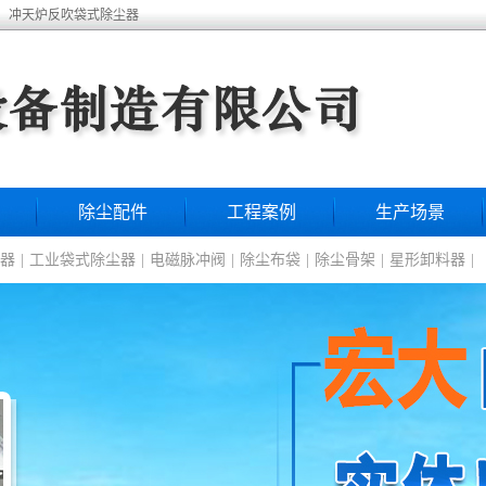
厂、冲天炉反吹袋式除尘器
除尘配件
工程案例
生产场景
器
|
工业袋式除尘器
|
电磁脉冲阀
|
除尘布袋
|
除尘骨架
|
星形卸料器
|