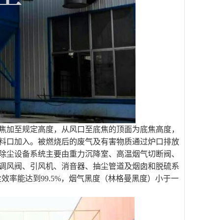
焦加至规定高度，从风口至底焦的顶面为底焦高度，
料口加入。被燃烧后的废气及有害物质通过炉口排放
除尘设备系统主要由重力沉降室、高温烟气切断阀、
调风阀、引风机、消音器、抽尘管道及烟囱和脱硫系
，除尘效率能达到99.5%，烟气黑度（林格曼黑度）小于一