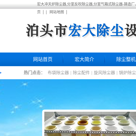
宏大冲天炉除尘器,分室反吹除尘器,分室气箱式除尘器-铸造
|
页
网站地图
网站首页
宏大简介
除尘整机
热门点击：
布袋除尘器
|
除尘配件
|
旋风除尘器
|
锅炉除尘