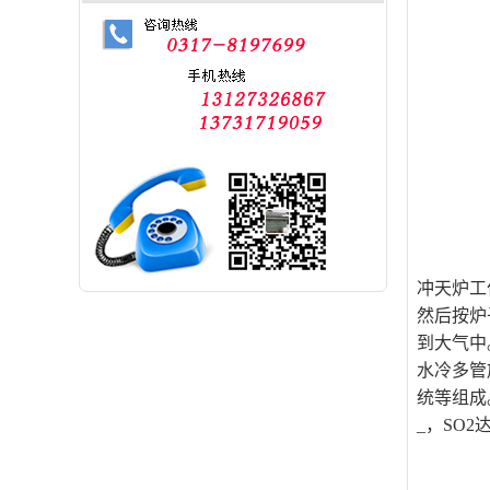
冲天炉工
然后按炉
到大气中
水冷多管
统等组成。
_，SO