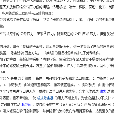
尘器保留了
Ⅰ
型的净化效率高，处理 气体能力大，性能稳定，操作方便、
滤袋
露天安放和压缩空气压力低的问题。适用机械、冶金、橡胶、面粉、化工、制
Ⅱ
脉冲袋式除尘器的特点及结构原理：
冲袋式除尘器
在保留了原M
Ⅰ
型除尘器优点的基础上，采用了低阻力的
型
脉冲
量。
2
空气从原来的
公斤压力
/
厘米
压力，降到现在的
公斤
厘米
压力，但清灰效
的改进，增强了设备的严密性，漏风量能够低于
，进一步提高了产品的质量要
装置，
除尘滤袋
固定方法，，为以后的设备检修和维护_了劳动条件。
加了防护罩，盖板结构采用了防雨措施。使除尘器在露天放置不需要另设防雨
原来的螺旋输送机去掉，装置了
星形卸料器，扩大了清灰使用效果，减少了维
 MC
尘器
它是由
部分组成
上箱体：由可掀起的盖板和出风口组成。
2.
中箱体：有
。
4.
排灰系统：由减速装置和输灰、排灰装置组成。
5.
喷吹系统：由
脉冲控
含尘气体由进气口进入灰斗或敞开法兰口进入滤袋室，含尘气体透过
滤袋
过滤
外表面，且不断增加，使
袋式除尘器
的阻力不断上升，为使设备阻力不_过
12
定时顺序启动
脉冲阀
，使包内压缩空气（
0.5~0.7MPa
）由喷吹管孔眼喷出（
）进入滤袋在瞬间急剧膨胀，并伴随着气流的反向作用抖落粉尘，达到清灰的