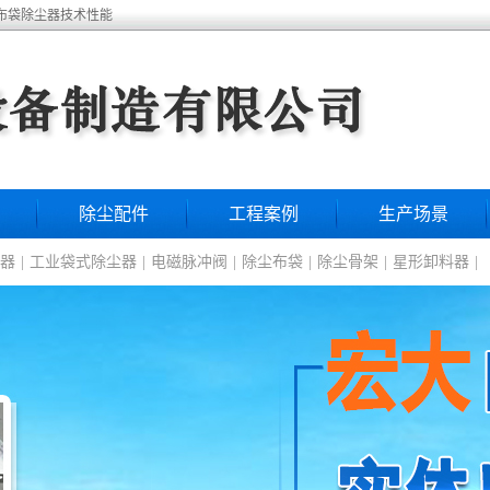
冲布袋除尘器技术性能
除尘配件
工程案例
生产场景
器
|
工业袋式除尘器
|
电磁脉冲阀
|
除尘布袋
|
除尘骨架
|
星形卸料器
|