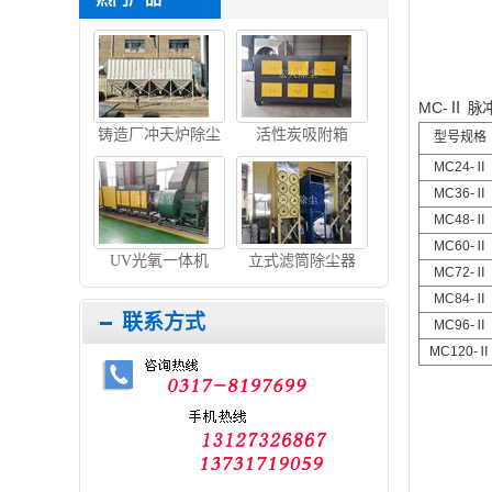
MC-Ⅱ
脉
铸造厂冲天炉除尘
活性炭吸附箱
型号规格
设备
MC24-Ⅱ
MC36-Ⅱ
MC48-Ⅱ
MC60-Ⅱ
UV光氧一体机
立式滤筒除尘器
MC72-Ⅱ
MC84-Ⅱ
联系方式
MC96-Ⅱ
MC120-Ⅱ