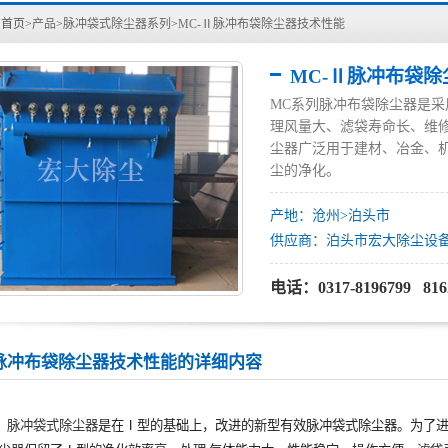
：
首页>
产品
>
脉冲袋式除尘器系列
>
MC-Ⅱ脉冲布袋除尘器技术性能
MC-Ⅱ脉冲布袋
MC系列脉冲布袋除尘器是
理风量大、滤袋寿命长、维
尘器广泛用于建材、冶金、
尘的净化。
产地：沧州>泊头市
供应商：泊头市宏大除尘设
电话：0317-8196799 816
Ⅱ脉冲布袋除尘器技术性能的详细内容
Ⅱ
脉冲袋式除尘器
是在
Ⅰ
型的基础上，改进的新型有效脉冲袋式除尘器。为了