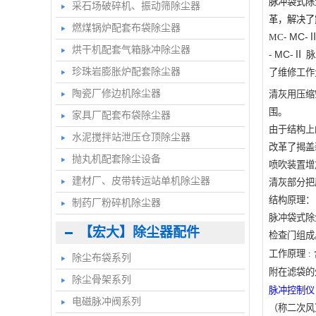
脉冲袋式除
采石场破碎机、振动筛除尘器
革，解决了
燃煤锅炉配套布袋除尘器
MC-
MC-
烘干机配套气箱脉冲除尘器
MC-Ⅱ
-
脉
珍珠岩膨胀炉配套除尘器
了维修工作
陶瓷厂修边机除尘器
清灰用压缩
围。
家具厂配套布袋除尘器
由于结构上
水泥搅拌站泄压仓顶除尘器
改革了揭盖
抛丸机配套除尘设备
喷吹装置增
建材厂、皮带转运站单机除尘器
清灰部分把
结构原理：
制药厂粉碎机除尘器
脉冲袋式除
【宏大】除尘器配件
检查门组成
工作原理
:
除尘布袋系列
附在滤袋的
除尘骨架系列
脉冲控制仪
电磁脉冲阀系列
（称二次风