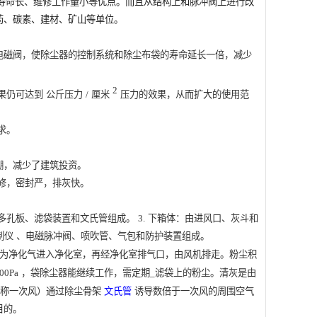
寿命长、维修工作量小等优点。而且从结构上和
脉冲阀
上进行改
药、碳素、建材、矿山等单位。
电磁阀
，使除尘器的控制系统和
除尘布袋
的寿命延长一倍，减少
2
果仍可达到
公斤压力
/
厘米
压力的效果，从而扩大的使用范
求。
棚，减少了建筑投资。
修，密封严，排灰快。
多孔板、滤袋装置和文氏管组成。
3.
下箱体：由进风口、灰斗和
制仪
、电磁脉冲阀、喷吹管、气包和防护装置组成。
为净化气进入净化室，再经净化室排气口，由风机排走。粉尘积
00Pa
，袋除尘器能继续工作，需定期_滤袋上的粉尘。清灰是由
称一次风）通过除尘骨架
文氏管
诱导数倍于一次风的周围空气
目的。