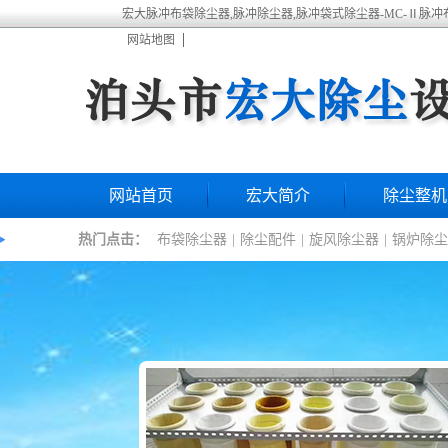
宏大脉冲布袋除尘器,脉冲除尘器,脉冲袋式除尘器-MC-Ⅱ脉
网站地图
网站首页
宏大简介
除尘整机
热门点击：
布袋除尘器
|
除尘配件
|
旋风除尘器
|
锅炉除尘