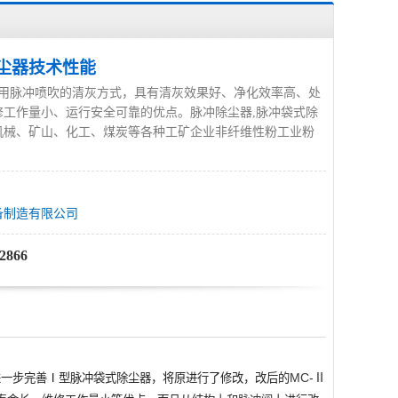
除尘器技术性能
采用脉冲喷吹的清灰方式，具有清灰效果好、净化效率高、处
修工作量小、运行安全可靠的优点。脉冲除尘器,脉冲袋式除
机械、矿山、化工、煤炭等各种工矿企业非纤维性粉工业粉
备制造有限公司
2866
MC-Ⅱ
进一步完善
Ⅰ
型脉冲袋式除尘器，将原进行了修改，改后的