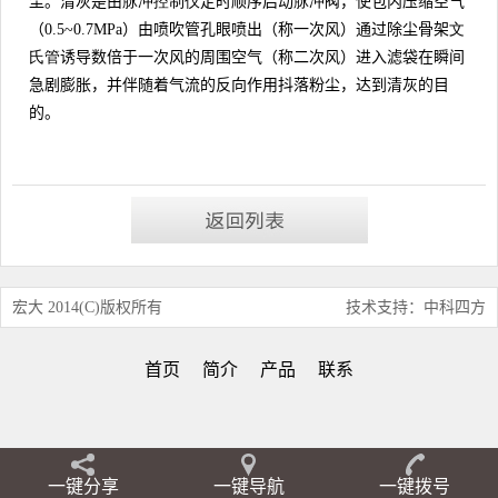
尘。清灰是由
脉冲
控制仪
定时顺序启动
脉冲阀
，使包内压缩空气
（
0.5~0.7MPa
）由喷吹管孔眼喷出（称一次风）通过
除尘骨架
文
氏管
诱导数倍于一次风的周围空气（称二次风）进入滤袋在瞬间
急剧膨胀，并伴随着气流的反向作用抖落粉尘，达到清灰的目
的。
宏大 2014(C)版权所有
技术支持：中科四方
首页
简介
产品
联系
一键分享
一键导航
一键拨号