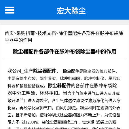
宏大除尘
首页>
采购指南
>
技术文档
>
除尘器配件各部件在脉冲布袋除
尘器中的作用
除尘器配件各部件在脉冲布袋除尘器中的作用
我公司_生产
除尘器配件
，
是
的核心部件，
除尘配件
除尘器
主要有
，
，
，
，
除尘布袋
除尘骨架
脉冲电磁阀
脉冲控制仪
星形卸
除尘器配件
的各部件在脉冲布袋除-
和输送设备组成。
料器
器中分工明确，环环相扣。
当
含尘气体由进气口进入灰斗或
敞开法兰口进入滤袋室，含尘气体透过
滤袋
过滤为净化气进入净
化室，再经净化室排气口，由风机排走。粉尘积附在滤袋的外表
面，且不断增加，使脉冲袋式除尘器
的阻力不断上升，为使设备
阻力不_过
1200Pa
，袋
除尘器
能继续工作，需定期_滤袋上的粉