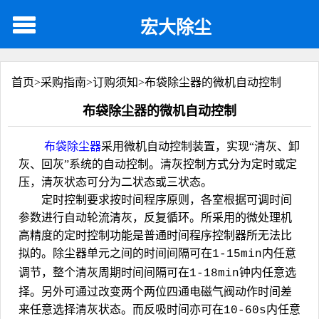
宏大除尘
首页>
采购指南
>
订购须知
>
布袋除尘器的微机自动控制
布袋除尘器的微机自动控制
布袋除尘器
采用微机自动控制装置，实现“清灰、卸
灰、回灰”系统的自动控制。清灰控制方式分为定时或定
压，清灰状态可分为二状态或三状态。
定时控制要求按时间程序原则，各室根据可调时间
参数进行自动轮流清灰，反复循环。所采用的微处理机
高精度的定时控制功能是普通时间程序控制器所无法比
拟的。除尘器单元之间的时间间隔可在
内任意
1-15min
调节，整个清灰周期时间间隔可在
钟内任意选
1-18min
择。另外可通过改变两个两位四通电磁气阀动作时间差
来任意选择清灰状态。而反吸时间亦可在
内任意
10-60s