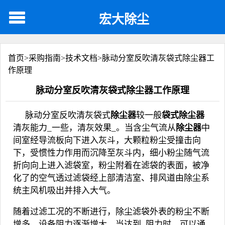
宏大除尘
首页>
采购指南
>
技术文档
>
脉动分室反吹清灰袋式除尘器工
作原理
脉动分室反吹清灰袋式除尘器工作原理
脉动分室反吹清灰
袋式
除尘器
较一般
袋式除尘器
清灰能力_一些，清灰效果_。当含尘气流从
除尘器
中
间室经导流板向下进入灰斗，大颗粒粉尘受撞击向
下，受惯性力作用而沉降至灰斗内，细小粉尘随气流
折向向上进入滤袋室，粉尘附着在滤袋的表面，被净
化了的空气透过滤袋经上部清洁室、排风道由除尘系
统主风机吸出并排入大气。
随着过滤工况的不断进行，
除尘
滤袋
外表的粉尘不断
增多，设备阻力逐渐增大，当达到_阻力时，可以通