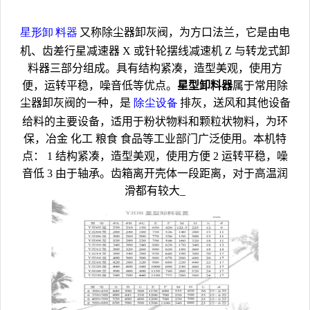
星形卸
料器
又称除尘器卸灰阀，为方口法兰，它是由电
机、齿差行星减速器
X
或针轮摆线减速机
Z
与转龙式卸
料器三部分组成。具有结构紧凑，造型美观，使用方
便，运转平稳，噪音低等优点。
星型卸料器
属于常用
除
尘器
卸灰阀的一种，是
除尘设备
排灰，送风和其他设备
给料的主要设备，适用于粉状物料和颗粒状物料，为环
保，冶金
化工
粮食
食品等工业部门广泛使用。本机特
点：
1
结构紧凑，造型美观，使用方便
2
运转平稳，噪
音低
3
由于轴承。齿箱离开壳体一段距离，对于高温润
滑都有较大_