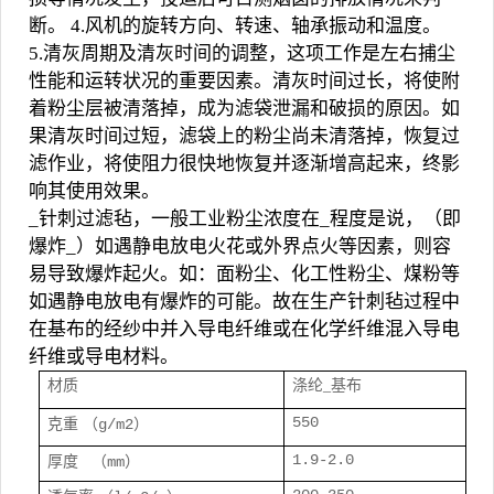
断。 4.风机的旋转方向、转速、轴承振动和温度。
5.清灰周期及清灰时间的调整，这项工作是左右捕尘
性能和运转状况的重要因素。清灰时间过长，将使附
着粉尘层被清落掉，成为滤袋泄漏和破损的原因。如
果清灰时间过短，滤袋上的粉尘尚未清落掉，恢复过
滤作业，将使阻力很快地恢复并逐渐增高起来，终影
响其使用效果。
_针刺过滤毡，一般工业粉尘浓度在_程度是说，（即
爆炸_）如遇静电放电火花或外界点火等因素，则容
易导致爆炸起火。如：面粉尘、化工性粉尘、煤粉等
如遇静电放电有爆炸的可能。故在生产针刺毡过程中
在基布的经纱中并入导电纤维或在化学纤维混入导电
纤维或导电材料。
材质
涤纶_基布
550
克重
（g/m2）
1.9-2.0
厚度
（mm）