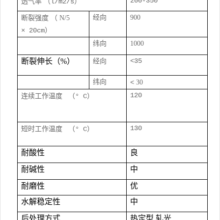
200-350
透气率
（l/m2/s）
经向
900
断裂强度
（
N/5
× 20cm）
纬向
1000
断裂伸长（%）
<35
经向
纬向
<
30
120
连续工作温度
（° C）
130
短时工作温度
（° C）
耐酸性
良
耐碱性
中
耐磨性
优
水解稳定性
中
后处理方式
热定型 轧光