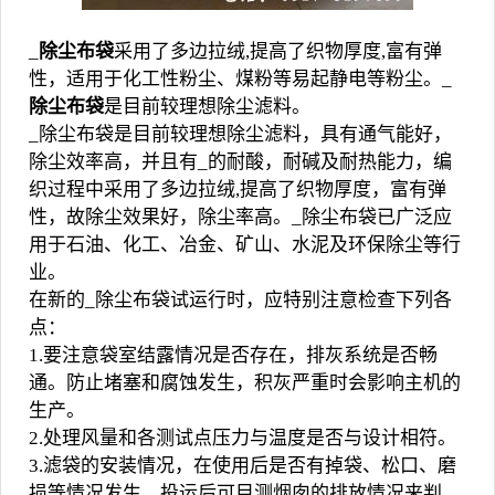
_
除尘布袋
采用了多边拉绒,提高了织物厚度,富有弹
性，适用于化工性粉尘、煤粉等易起静电等粉尘。_
除尘布袋
是目前较理想除尘滤料。
_除尘布袋是目前较理想除尘滤料，具有通气能好，
除尘效率高，并且有_的耐酸，耐碱及耐热能力，编
织过程中采用了多边拉绒,提高了织物厚度，富有弹
性，故除尘效果好，除尘率高。_除尘布袋已广泛应
用于石油、化工、冶金、矿山、水泥及环保除尘等行
业。
在新的_
除尘布袋
试运行时，应特别注意检查下列各
点：
1.要注意袋室结露情况是否存在，排灰系统是否畅
通。防止堵塞和腐蚀发生，积灰严重时会影响主机的
生产。
2.处理风量和各测试点压力与温度是否与设计相符。
3.滤袋的安装情况，在使用后是否有掉袋、松口、磨
损等情况发生，投运后可目测烟囱的排放情况来判